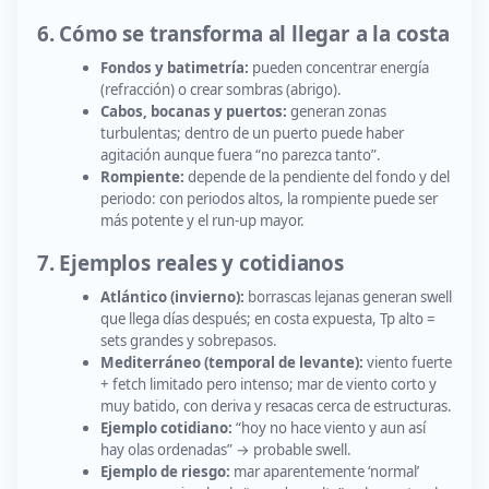
6. Cómo se transforma al llegar a la costa
Fondos y batimetría:
pueden concentrar energía
(refracción) o crear sombras (abrigo).
Cabos, bocanas y puertos:
generan zonas
turbulentas; dentro de un puerto puede haber
agitación aunque fuera “no parezca tanto”.
Rompiente:
depende de la pendiente del fondo y del
periodo: con periodos altos, la rompiente puede ser
más potente y el run-up mayor.
7. Ejemplos reales y cotidianos
Atlántico (invierno):
borrascas lejanas generan swell
que llega días después; en costa expuesta, Tp alto =
sets grandes y sobrepasos.
Mediterráneo (temporal de levante):
viento fuerte
+ fetch limitado pero intenso; mar de viento corto y
muy batido, con deriva y resacas cerca de estructuras.
Ejemplo cotidiano:
“hoy no hace viento y aun así
hay olas ordenadas” → probable swell.
Ejemplo de riesgo:
mar aparentemente ‘normal’