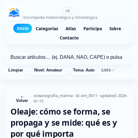
WikiMeteo.es
v4
Enciclopedia meteorológica y climatológica.
Inicio
Categorías
Atlas
Participa
Sobre
Contacto
Listo ✅
Limpiar
Nivel: Amateur
Tema: Auto
oceanografia_marina · id: om_0011 · updated: 2026-
←
Volver
01-15
Oleaje: cómo se forma, se
propaga y se mide: qué es y
por qué importa