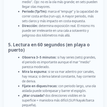
medio”. Ojo: no es la ola más grande; en sets pueden
llegar olas mayores.
Periodo (Tp/Tm):
marca el “empuje” y la capacidad de
correr costa arriba (run-up). A mayor periodo, más
sets claros y más impacto en costa expuesta.
Dirección:
determina exposición real. El mismo Hs
puede ser irrelevante en una cala a sotavento y
peligroso dos kilómetros más allá.
5. Lectura en 60 segundos (en playa o
puerto)
Observa 3–5 minutos:
si hay series (sets) grandes,
el periodo es importante aunque el mar “medio”
parezca moderado.
Mira la espuma:
si se va mar adentro por canales,
hay resaca; si deriva lateral constante, hay corriente
de deriva.
Fíjate en diques/rocas:
con periodo largo, una ola
aislada puede sobrepasar y barrer el espigón.
¿Mar cruzada?
dos direcciones visibles en la
superficie = maniobra más difícil (SUP/kayak/barca
pequeña).