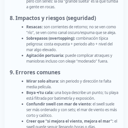
pero con series: la ola “grande suelta” es la que tumba
a gente en rocas.
8. Impactos y riesgos (seguridad)
Resacas:
son corrientes de retorno; no se ven como
“río”, se ven como canal oscuro/espuma que se aleja.
Sobrepasos (overtopping):
combinación típica
peligrosa: costa expuesta + periodo alto + nivel del
mar algo elevado.
Agitación portuaria:
puede complicar atraques y
maniobras incluso con oleaje “moderado” fuera.
9. Errores comunes
Mirar solo altura:
sin periodo y dirección te falta
media película.
Boya ≠ tu cala:
una boya describe un punto; tu playa
está filtrada por batimetría y exposición.
Confundir swell con mar de viento:
el swell suele
ser más ordenado y con sets; el mar de viento es más
corto y caótico.
Creer que “si mejora el viento, mejora el mar”:
el
swell puede seguir llegando horas o días.