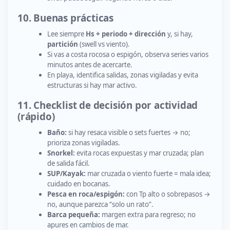
10. Buenas prácticas
Lee siempre
Hs + periodo + dirección
y, si hay,
partición
(swell vs viento).
Si vas a costa rocosa o espigón, observa series varios
minutos antes de acercarte.
En playa, identifica salidas, zonas vigiladas y evita
estructuras si hay mar activo.
11. Checklist de decisión por actividad
(rápido)
Baño:
si hay resaca visible o sets fuertes → no;
prioriza zonas vigiladas.
Snorkel:
evita rocas expuestas y mar cruzada; plan
de salida fácil.
SUP/Kayak:
mar cruzada o viento fuerte = mala idea;
cuidado en bocanas.
Pesca en roca/espigón:
con Tp alto o sobrepasos →
no, aunque parezca “solo un rato”.
Barca pequeña:
margen extra para regreso; no
apures en cambios de mar.