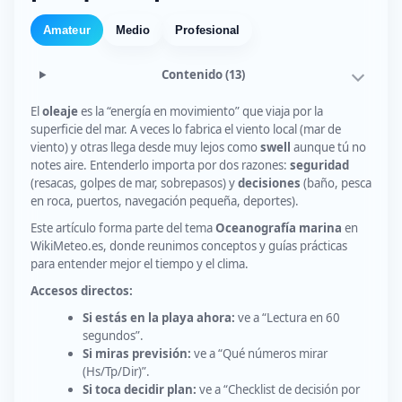
Amateur
Medio
Profesional
Contenido
(13)
El
oleaje
es la “energía en movimiento” que viaja por la
superficie del mar. A veces lo fabrica el viento local (mar de
viento) y otras llega desde muy lejos como
swell
aunque tú no
notes aire. Entenderlo importa por dos razones:
seguridad
(resacas, golpes de mar, sobrepasos) y
decisiones
(baño, pesca
en roca, puertos, navegación pequeña, deportes).
Este artículo forma parte del tema
Oceanografía marina
en
WikiMeteo.es, donde reunimos conceptos y guías prácticas
para entender mejor el tiempo y el clima.
Accesos directos:
Si estás en la playa ahora:
ve a “Lectura en 60
segundos”.
Si miras previsión:
ve a “Qué números mirar
(Hs/Tp/Dir)”.
Si toca decidir plan:
ve a “Checklist de decisión por