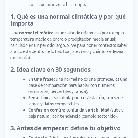
.
por-que-mueve-el-tiempo
1. Qué es una normal climática y por qué
importa
Una
normal climática
es un valor de referencia (por ejemplo,
temperatura media de enero o precipitación media anual)
calculado en un periodo largo. Sirve para poner contexto: saber
si algo está dentro de lo habitual, si es raro y cuánto se desvía
(anomalía).
2. Idea clave en 30 segundos
En una frase:
una normal no es una promesa, es una
base de comparación para hablar con números
(anomalías, percentiles y rareza).
Señal típica:
se calcula por mes/estación, con series
largas y datos comparables.
Confusión común:
confundir
variabilidad
(sube y
baja natural) con
tendencia
(cambio sostenido).
3. Antes de empezar: define tu objetivo
Contexto:
“¿Este mes fue cálido/seco comparado con