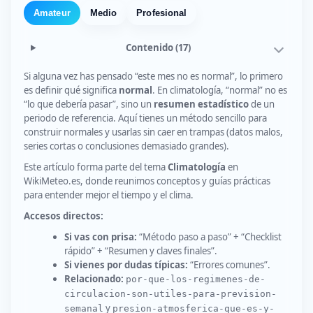
Amateur
Medio
Profesional
Contenido
(17)
Si alguna vez has pensado “este mes no es normal”, lo primero
es definir qué significa
normal
. En climatología, “normal” no es
“lo que debería pasar”, sino un
resumen estadístico
de un
periodo de referencia. Aquí tienes un método sencillo para
construir normales y usarlas sin caer en trampas (datos malos,
series cortas o conclusiones demasiado grandes).
Este artículo forma parte del tema
Climatología
en
WikiMeteo.es, donde reunimos conceptos y guías prácticas
para entender mejor el tiempo y el clima.
Accesos directos:
Si vas con prisa:
“Método paso a paso” + “Checklist
rápido” + “Resumen y claves finales”.
Si vienes por dudas típicas:
“Errores comunes”.
Relacionado:
por-que-los-regimenes-de-
circulacion-son-utiles-para-prevision-
y
semanal
presion-atmosferica-que-es-y-