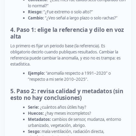
lo normal?”
Riesgo:
“¿Fue extremo o solo alto?”
Cambio:
“¿Veo señal a largo plazo o solo rachas?”
4. Paso 1: elige la referencia y dilo en voz
alta
Lo primero es fijar un periodo base (la referencia). Es
obligatorio decirlo cuando publiques resultados. Cambiar la
referencia puede cambiar la anomalía, y eso no es trampa: es
estadística.
Ejemplo:
“anomalía respecto a 1991–2020” o
“respecto a mi serie 2010–2025”.
5. Paso 2: revisa calidad y metadatos (sin
esto no hay conclusiones)
Serie:
¿cuántos años útiles hay?
Huecos:
¿hay meses incompletos?
Metadatos:
cambios de sensor, mudanza, entorno
urbanizado, vegetación, abrigo.
Sesgo:
mala ventilación, radiación directa,