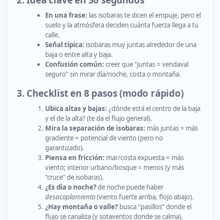
En una frase:
las isobaras te dicen el empuje, pero el
suelo y la atmósfera deciden cuánta fuerza llega a tu
calle.
Señal típica:
isobaras muy juntas alrededor de una
baja o entre alta y baja.
Confusión común:
creer que “juntas = vendaval
seguro” sin mirar día/noche, costa o montaña.
3. Checklist en 8 pasos (modo rápido)
Ubica altas y bajas:
¿dónde está el centro de la baja
y el de la alta? (te da el flujo general).
Mira la separación de isobaras:
más juntas = más
gradiente = potencial de viento (pero no
garantizado).
Piensa en fricción:
mar/costa expuesta = más
viento; interior urbano/bosque = menos (y más
“cruce” de isobaras).
¿Es día o noche?
de noche puede haber
desacoplamiento
(viento fuerte arriba, flojo abajo).
¿Hay montaña o valle?
busca “pasillos” donde el
flujo se canaliza (y sotaventos donde se calma).