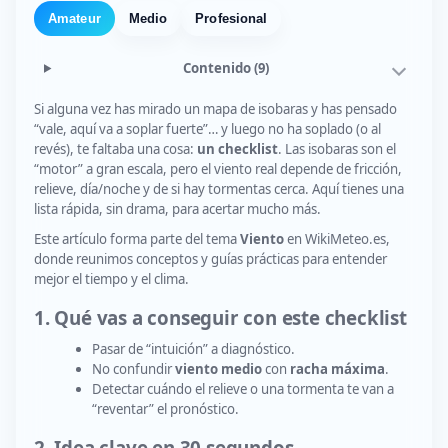
Amateur
Medio
Profesional
Contenido
(9)
Si alguna vez has mirado un mapa de isobaras y has pensado
“vale, aquí va a soplar fuerte”… y luego no ha soplado (o al
revés), te faltaba una cosa:
un checklist
. Las isobaras son el
“motor” a gran escala, pero el viento real depende de fricción,
relieve, día/noche y de si hay tormentas cerca. Aquí tienes una
lista rápida, sin drama, para acertar mucho más.
Este artículo forma parte del tema
Viento
en WikiMeteo.es,
donde reunimos conceptos y guías prácticas para entender
mejor el tiempo y el clima.
1. Qué vas a conseguir con este checklist
Pasar de “intuición” a diagnóstico.
No confundir
viento medio
con
racha máxima
.
Detectar cuándo el relieve o una tormenta te van a
“reventar” el pronóstico.
2. Idea clave en 30 segundos