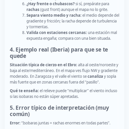
¿Hay frente o chubascos?
si sí, prepárate para
rachas
(gust front) aunque el mapa no lo grite.
Separa viento medio y racha:
el medio depende del
gradiente y fricción; la racha depende de turbulencia
y tormentas.
Valida con estaciones cercanas:
una estación mal
expuesta engaña; compara con una bien situada.
4. Ejemplo real (Iberia) para que se te
quede
Situación típica de cierzo en el Ebro:
alta al oeste/noroeste y
baja al este/mediterráneo. En el mapa ves flujo NW y gradiente
moderado. En Zaragoza y el valle el viento se
canaliza
y sopla
más fuerte que en zonas cercanas fuera del “pasillo”.
Qué te enseña:
el relieve puede “multiplicar” el viento incluso
si las isobaras no están súper apretadas.
5. Error típico de interpretación (muy
común)
Error:
“Isobaras juntas = rachas enormes en todas partes”.