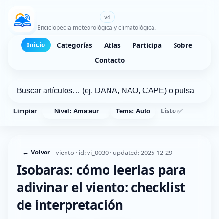
WikiMeteo.es
v4
Enciclopedia meteorológica y climatológica.
Inicio
Categorías
Atlas
Participa
Sobre
Contacto
Listo ✅
Limpiar
Nivel: Amateur
Tema: Auto
viento · id: vi_0030 · updated: 2025-12-29
← Volver
Isobaras: cómo leerlas para
adivinar el viento: checklist
de interpretación