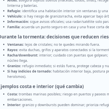
Antes:
asegura objetos sueltos (macetas, toldos, sillas), recoge
linterna y baterías.
Refugio:
identifica una habitación interior sin ventanas (y una 
Vehículo:
si hay riesgo de granizo/racha, evita aparcar bajo ár
Información:
sigue avisos oficiales; usa radar/satélite solo par
Familia:
acuerda un punto seguro en casa y una frase corta de 
 Durante la tormenta: decisiones que reducen rie
Ventanas:
lejos de cristales; no te quedes mirando fuera.
Rayos:
evita duchas, grifos y aparatos conectados si la tormen
Racha/downburst:
interior; cuidado con puertas que golpean;
núcleo llega.
Granizo:
refugio inmediato; si estás fuera, protege cabeza y n
Si hay indicios de tornado:
habitación interior baja, postura p
heroísmos).
Ejemplos costa e interior (qué cambia)
Costa:
trombas marinas posibles; riesgo en puertos y paseos mar
embarcaciones.
Interior:
granizo y downbursts pueden dominar; prioriza refugio