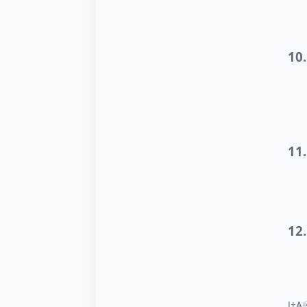
10.
11.
12
J+A♾