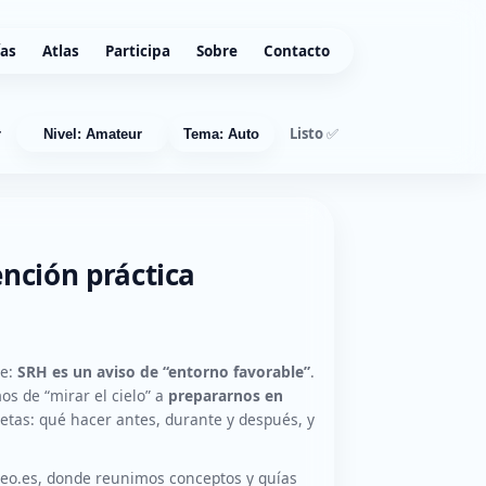
ías
Atlas
Participa
Sobre
Contacto
Listo ✅
r
Nivel: Amateur
Tema: Auto
ención práctica
le:
SRH es un aviso de “entorno favorable”
.
os de “mirar el cielo” a
prepararnos en
etas: qué hacer antes, durante y después, y
eo.es, donde reunimos conceptos y guías