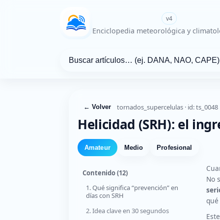
WikiMeteo.es
v4
Enciclopedia meteorológica y climatol
tornados_supercelulas · id: ts_0048
← Volver
Helicidad (SRH): el ing
Amateur
Medio
Profesional
Cuan
Contenido
(12)
No s
1. Qué significa “prevención” en
seri
días con SRH
qué 
2. Idea clave en 30 segundos
Este