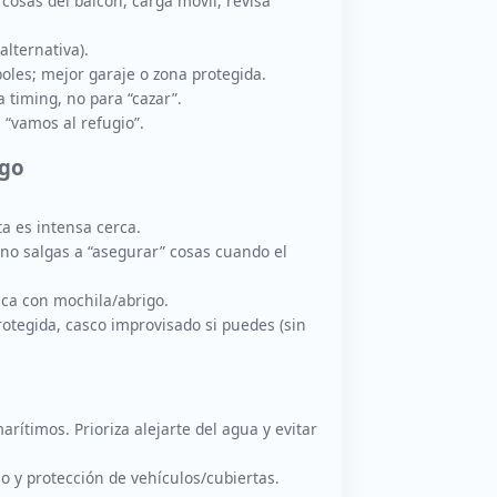
 cosas del balcón, carga móvil, revisa
alternativa).
boles; mejor garaje o zona protegida.
a timing, no para “cazar”.
“vamos al refugio”.
sgo
ta es intensa cerca.
 no salgas a “asegurar” cosas cuando el
uca con mochila/abrigo.
rotegida, casco improvisado si puedes (sin
ítimos. Prioriza alejarte del agua y evitar
 y protección de vehículos/cubiertas.