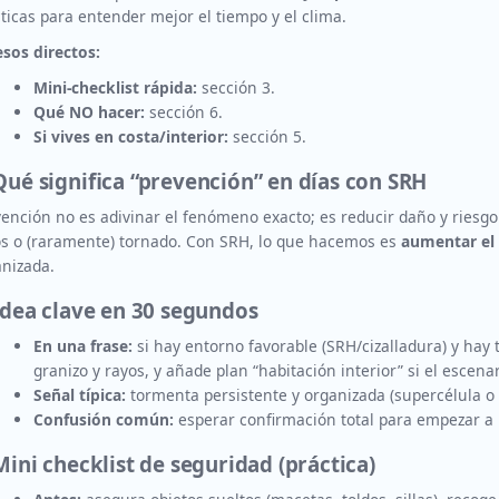
ticas para entender mejor el tiempo y el clima.
sos directos:
Mini-checklist rápida:
sección 3.
Qué NO hacer:
sección 6.
Si vives en costa/interior:
sección 5.
Qué significa “prevención” en días con SRH
ención no es adivinar el fenómeno exacto; es reducir daño y riesgo
os o (raramente) tornado. Con SRH, lo que hacemos es
aumentar el 
nizada.
Idea clave en 30 segundos
En una frase:
si hay entorno favorable (SRH/cizalladura) y hay
granizo y rayos, y añade plan “habitación interior” si el escena
Señal típica:
tormenta persistente y organizada (supercélula o
Confusión común:
esperar confirmación total para empezar a 
Mini checklist de seguridad (práctica)