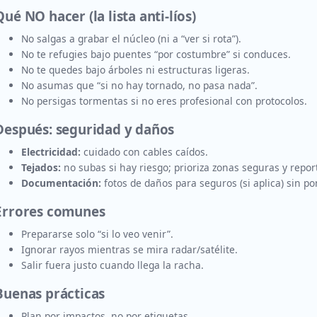
Qué NO hacer (la lista anti-líos)
No salgas a grabar el núcleo (ni a “ver si rota”).
No te refugies bajo puentes “por costumbre” si conduces.
No te quedes bajo árboles ni estructuras ligeras.
No asumas que “si no hay tornado, no pasa nada”.
No persigas tormentas si no eres profesional con protocolos.
 Después: seguridad y daños
Electricidad:
cuidado con cables caídos.
Tejados:
no subas si hay riesgo; prioriza zonas seguras y repor
Documentación:
fotos de daños para seguros (si aplica) sin po
 Errores comunes
Prepararse solo “si lo veo venir”.
Ignorar rayos mientras se mira radar/satélite.
Salir fuera justo cuando llega la racha.
Buenas prácticas
Plan por impactos, no por etiquetas.