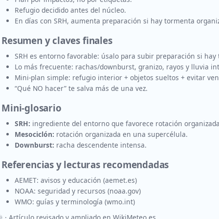
Refugio decidido antes del núcleo.
En días con SRH, aumenta preparación si hay tormenta organi
 Resumen y claves finales
SRH es entorno favorable: úsalo para subir preparación si hay
Lo más frecuente: rachas/downburst, granizo, rayos y lluvia in
Mini-plan simple: refugio interior + objetos sueltos + evitar ve
“Qué NO hacer” te salva más de una vez.
 Mini-glosario
SRH:
ingrediente del entorno que favorece rotación organizada
Mesociclón:
rotación organizada en una supercélula.
Downburst:
racha descendente intensa.
. Referencias y lecturas recomendadas
AEMET: avisos y educación (aemet.es)
NOAA: seguridad y recursos (noaa.gov)
WMO: guías y terminología (wmo.int)
️ · Artículo revisado y ampliado en WikiMeteo.es