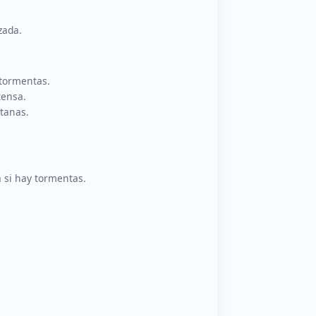
zada.
 tormentas.
tensa.
ntanas.
 si hay tormentas.