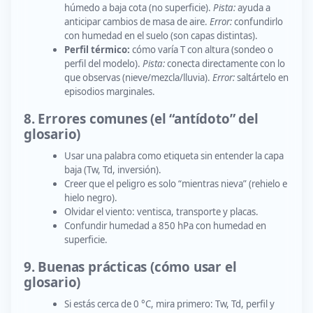
húmedo a baja cota (no superficie).
Pista:
ayuda a
anticipar cambios de masa de aire.
Error:
confundirlo
con humedad en el suelo (son capas distintas).
Perfil térmico:
cómo varía T con altura (sondeo o
perfil del modelo).
Pista:
conecta directamente con lo
que observas (nieve/mezcla/lluvia).
Error:
saltártelo en
episodios marginales.
8. Errores comunes (el “antídoto” del
glosario)
Usar una palabra como etiqueta sin entender la capa
baja (Tw, Td, inversión).
Creer que el peligro es solo “mientras nieva” (rehielo e
hielo negro).
Olvidar el viento: ventisca, transporte y placas.
Confundir humedad a 850 hPa con humedad en
superficie.
9. Buenas prácticas (cómo usar el
glosario)
Si estás cerca de 0 °C, mira primero: Tw, Td, perfil y