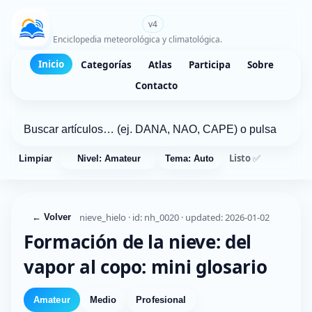
WikiMeteo.es
v4
Enciclopedia meteorológica y climatológica.
Inicio
Categorías
Atlas
Participa
Sobre
Contacto
Listo ✅
Limpiar
Nivel: Amateur
Tema: Auto
nieve_hielo · id: nh_0020 · updated: 2026-01-02
← Volver
Formación de la nieve: del
vapor al copo: mini glosario
Amateur
Medio
Profesional