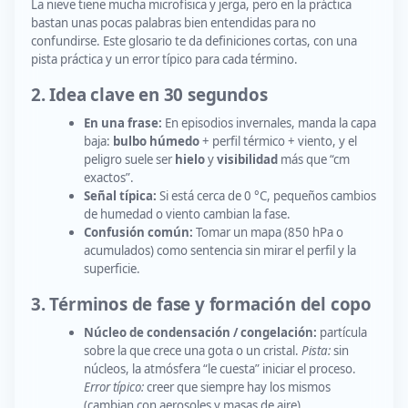
La nieve tiene mucha microfísica y jerga, pero en la práctica
bastan unas pocas palabras bien entendidas para no
confundirse. Este glosario te da definiciones cortas, con una
pista práctica y un error típico para cada término.
2. Idea clave en 30 segundos
En una frase:
En episodios invernales, manda la capa
baja:
bulbo húmedo
+ perfil térmico + viento, y el
peligro suele ser
hielo
y
visibilidad
más que “cm
exactos”.
Señal típica:
Si está cerca de 0 °C, pequeños cambios
de humedad o viento cambian la fase.
Confusión común:
Tomar un mapa (850 hPa o
acumulados) como sentencia sin mirar el perfil y la
superficie.
3. Términos de fase y formación del copo
Núcleo de condensación / congelación:
partícula
sobre la que crece una gota o un cristal.
Pista:
sin
núcleos, la atmósfera “le cuesta” iniciar el proceso.
Error típico:
creer que siempre hay los mismos
(cambian con aerosoles y masas de aire).