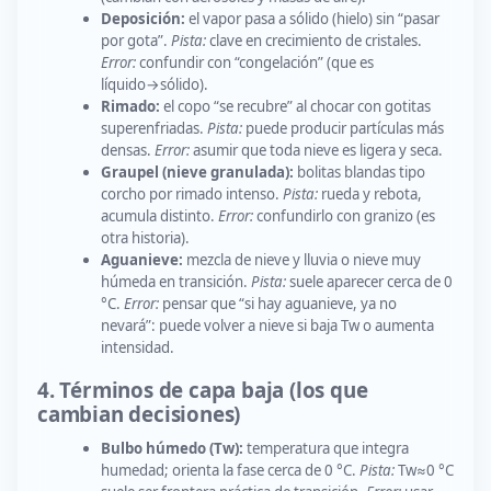
Deposición:
el vapor pasa a sólido (hielo) sin “pasar
por gota”.
Pista:
clave en crecimiento de cristales.
Error:
confundir con “congelación” (que es
líquido→sólido).
Rimado:
el copo “se recubre” al chocar con gotitas
superenfriadas.
Pista:
puede producir partículas más
densas.
Error:
asumir que toda nieve es ligera y seca.
Graupel (nieve granulada):
bolitas blandas tipo
corcho por rimado intenso.
Pista:
rueda y rebota,
acumula distinto.
Error:
confundirlo con granizo (es
otra historia).
Aguanieve:
mezcla de nieve y lluvia o nieve muy
húmeda en transición.
Pista:
suele aparecer cerca de 0
°C.
Error:
pensar que “si hay aguanieve, ya no
nevará”: puede volver a nieve si baja Tw o aumenta
intensidad.
4. Términos de capa baja (los que
cambian decisiones)
Bulbo húmedo (Tw):
temperatura que integra
humedad; orienta la fase cerca de 0 °C.
Pista:
Tw≈0 °C