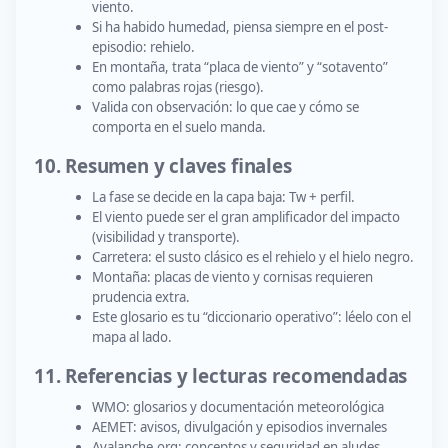
viento.
Si ha habido humedad, piensa siempre en el post-
episodio: rehielo.
En montaña, trata “placa de viento” y “sotavento”
como palabras rojas (riesgo).
Valida con observación: lo que cae y cómo se
comporta en el suelo manda.
10. Resumen y claves finales
La fase se decide en la capa baja: Tw + perfil.
El viento puede ser el gran amplificador del impacto
(visibilidad y transporte).
Carretera: el susto clásico es el rehielo y el hielo negro.
Montaña: placas de viento y cornisas requieren
prudencia extra.
Este glosario es tu “diccionario operativo”: léelo con el
mapa al lado.
11. Referencias y lecturas recomendadas
WMO: glosarios y documentación meteorológica
AEMET: avisos, divulgación y episodios invernales
Avalanche.org: conceptos y seguridad en aludes