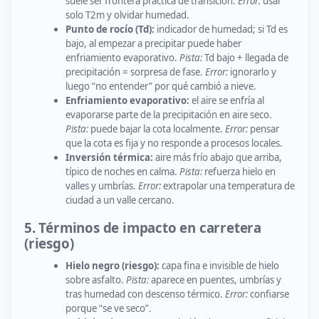
suele ser frontera práctica de transición.
Error:
usar
solo T2m y olvidar humedad.
Punto de rocío (Td):
indicador de humedad; si Td es
bajo, al empezar a precipitar puede haber
enfriamiento evaporativo.
Pista:
Td bajo + llegada de
precipitación = sorpresa de fase.
Error:
ignorarlo y
luego “no entender” por qué cambió a nieve.
Enfriamiento evaporativo:
el aire se enfría al
evaporarse parte de la precipitación en aire seco.
Pista:
puede bajar la cota localmente.
Error:
pensar
que la cota es fija y no responde a procesos locales.
Inversión térmica:
aire más frío abajo que arriba,
típico de noches en calma.
Pista:
refuerza hielo en
valles y umbrías.
Error:
extrapolar una temperatura de
ciudad a un valle cercano.
5. Términos de impacto en carretera
(riesgo)
Hielo negro (riesgo):
capa fina e invisible de hielo
sobre asfalto.
Pista:
aparece en puentes, umbrías y
tras humedad con descenso térmico.
Error:
confiarse
porque “se ve seco”.