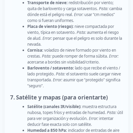
Transporte de nieve:
redistribución por viento;
quita de barlovento y carga sotaventos.
Pista:
cambia
dónde está el peligro real.
Error:
usar “cm medios”
como si fueran uniformes.
Placa de viento (riesgo):
nieve compactada por
viento, típica en sotavento.
Pista:
aumenta el riesgo
de alud.
Error:
pensar que el peligro es solo durante la
nevada.
Cornisa:
voladizo de nieve formado por viento en
crestas.
Pista:
puede romper de forma súbita.
Error:
acercarse a bordes sin visibilidad/criterio.
Barlovento / sotavento:
lado que recibe el viento /
lado protegido.
Pista:
el sotavento suele cargar nieve
transportada.
Error:
asumir que “protegido” significa
“seguro”.
7. Satélite y mapas (para orientarte)
Satélite (canales IR/visible):
muestra estructura
nubosa, topes fríos y entradas de humedad.
Pista:
útil
para ver organización y evolución.
Error:
intentar
deducir fase exacta solo con satélite.
Humedad a 850 hPa:
indicador de entradas de aire