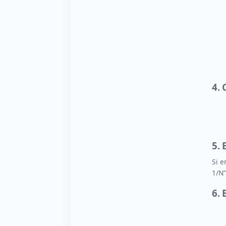
4.
5.
Si e
1/N”
6. 