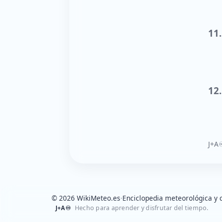
11.
12
J+A♾
© 2026 WikiMeteo.es
·
Enciclopedia meteorológica y c
Hecho para aprender y disfrutar del tiempo.
J+A♾️