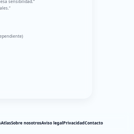
esa sensibilidad.”
ales.”
ependiente)
s
Atlas
Sobre nosotros
Aviso legal
Privacidad
Contacto