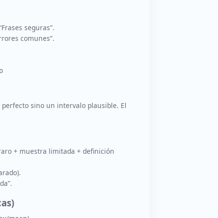
“Frases seguras”.
Errores comunes”.
o
 perfecto sino un intervalo plausible. El
raro + muestra limitada + definición
arado).
da”.
cas)