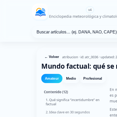
WikiMeteo.es
v4
Enciclopedia meteorológica y climatol
atribucion · id: atr_0036 · updated:
← Volver
Mundo factual: qué se 
Amateur
Medio
Profesional
En 
Contenido
(12)
es p
1. Qué significa “incertidumbre” en
mues
factual
Este
2. Idea clave en 30 segundos
ente