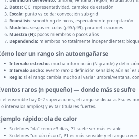
Definición del evento:
umbral, ventana, región, estadístico (
Datos:
QC, representatividad, cambios de estación
Escala:
punto vs celda; convección sub-grid
Reanálisis:
smoothing de picos, especialmente precipitación
Modelos:
sesgos en colas (p95/p99), parametrizaciones
Muestra (N):
pocos miembros o pocos años
Dependencia:
miembros no totalmente independientes; bloque
 Cómo leer un rango sin autoengañarse
Intervalo estrecho:
mucha información (N grande) y definición
Intervalo ancho:
evento raro o definición sensible; aún así es 
Regla:
si el rango cambia mucho al variar umbral/ventana, co
 Eventos raros (n pequeño) — donde más se sufre
n el ensemble hay 0–2 superaciones, el rango se dispara. Eso es norm
 o intervalos amplios) y evitar titulares fuertes.
Ejemplo rápido: ola de calor
Si defines “ola” como ≥3 días, P1 suele ser más estable
Si defines “un día récord”, P1 es más sensible y el rango crece