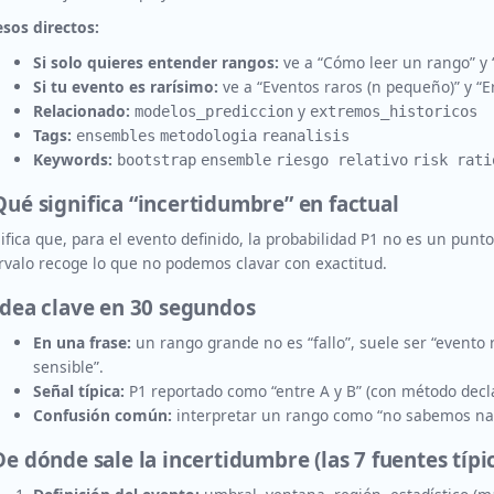
sos directos:
Si solo quieres entender rangos:
ve a “Cómo leer un rango” y 
Si tu evento es rarísimo:
ve a “Eventos raros (n pequeño)” y “
Relacionado:
y
modelos_prediccion
extremos_historicos
Tags:
ensembles
metodologia
reanalisis
Keywords:
bootstrap
ensemble
riesgo relativo
risk rati
Qué significa “incertidumbre” en factual
ifica que, para el evento definido, la probabilidad P1 no es un punto
rvalo recoge lo que no podemos clavar con exactitud.
Idea clave en 30 segundos
En una frase:
un rango grande no es “fallo”, suele ser “evento 
sensible”.
Señal típica:
P1 reportado como “entre A y B” (con método decl
Confusión común:
interpretar un rango como “no sabemos na
De dónde sale la incertidumbre (las 7 fuentes típi