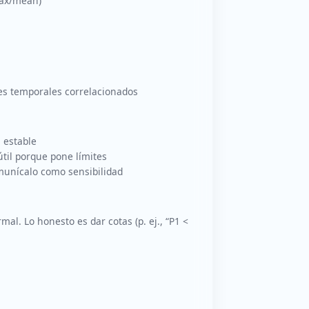
max/mean)
s temporales correlacionados
 estable
útil porque pone límites
munícalo como sensibilidad
al. Lo honesto es dar cotas (p. ej., “P1 <