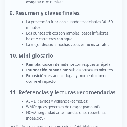
exagerar ni minimizar.
9. Resumen y claves finales
La prevención funciona cuando te adelantas 30–60
minutos.
Los puntos críticos son ramblas, pasos inferiores,
bajos y carreteras con agua.
La mejor decisión muchas veces es
no estar ahí
.
10. Mini-glosario
Rambla:
cauce intermitente con respuesta rápida.
Inundación repentina:
subida brusca en minutos.
Exposición:
estar en el lugar y momento donde
ocurre el impacto.
11. Referencias y lecturas recomendadas
AEMET: avisos y vigilancia (aemet.es)
WMO: guías generales de riesgos (wmo.int)
NOAA: seguridad ante inundaciones repentinas
(noaa.gov)
J+A♾️ · Artículo revisado y ampliado en WikiMeteo.es