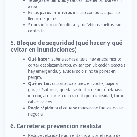
Te alejas de
ramblas
y cauces: pueden activarse sin
avisar.
Evitas
pasos inferiores
incluso con poca agua: se
llenan de golpe.
Sigues información
oficial
y no “vídeos sueltos” sin
contexto.
5. Bloque de seguridad (qué hacer y qué
evitar en inundaciones)
Qué hacer:
subir a zonas altas si hay anegamiento,
cortar desplazamientos, avisar con ubicación exacta si
hay emergencia, y ayudar solo si no te pones en
peligro.
Qué evitar:
cruzar agua a pie o en coche, bajar a
garajes/sótanos, quedarse dentro de un túnel/paso
inferior, acercarte a una rambla por curiosidad, tocar
cables caídos.
Regla rápida:
si el agua se mueve con fuerza, no se
negocia.
6. Carretera: prevención realista
Reduce velocidad y aumenta distancia: el riesgo de