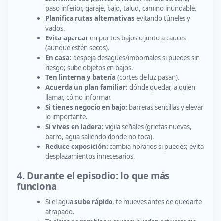
paso inferior, garaje, bajo, talud, camino inundable.
Planifica rutas alternativas
evitando túneles y
vados.
Evita aparcar
en puntos bajos o junto a cauces
(aunque estén secos).
En casa:
despeja desagües/imbornales si puedes sin
riesgo; sube objetos en bajos.
Ten linterna y batería
(cortes de luz pasan).
Acuerda un plan familiar
: dónde quedar, a quién
llamar, cómo informar.
Si tienes negocio en bajo:
barreras sencillas y elevar
lo importante.
Si vives en ladera:
vigila señales (grietas nuevas,
barro, agua saliendo donde no toca).
Reduce exposición:
cambia horarios si puedes; evita
desplazamientos innecesarios.
4. Durante el episodio: lo que más
funciona
Si el agua
sube rápido
, te mueves antes de quedarte
atrapado.