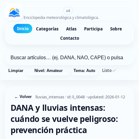
WikiMeteo.es
v4
Enciclopedia meteorológica y climatológica.
Inicio
Categorías
Atlas
Participa
Sobre
Contacto
Listo ✅
Limpiar
Nivel: Amateur
Tema: Auto
lluvias_intensas · id: li_0048 · updated: 2026-01-12
← Volver
DANA y lluvias intensas:
cuándo se vuelve peligroso:
prevención práctica