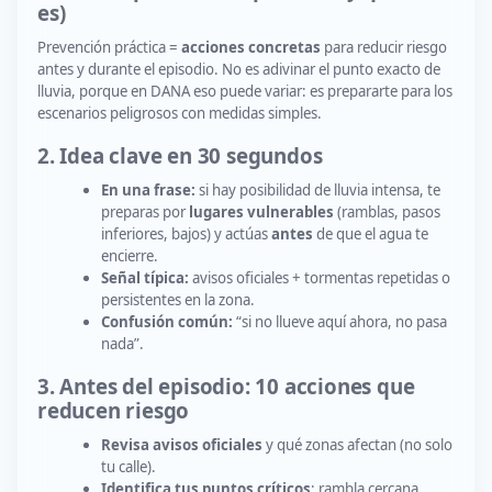
es)
Prevención práctica =
acciones concretas
para reducir riesgo
antes y durante el episodio. No es adivinar el punto exacto de
lluvia, porque en DANA eso puede variar: es prepararte para los
escenarios peligrosos con medidas simples.
2. Idea clave en 30 segundos
En una frase:
si hay posibilidad de lluvia intensa, te
preparas por
lugares vulnerables
(ramblas, pasos
inferiores, bajos) y actúas
antes
de que el agua te
encierre.
Señal típica:
avisos oficiales + tormentas repetidas o
persistentes en la zona.
Confusión común:
“si no llueve aquí ahora, no pasa
nada”.
3. Antes del episodio: 10 acciones que
reducen riesgo
Revisa avisos oficiales
y qué zonas afectan (no solo
tu calle).
Identifica tus puntos críticos
: rambla cercana,