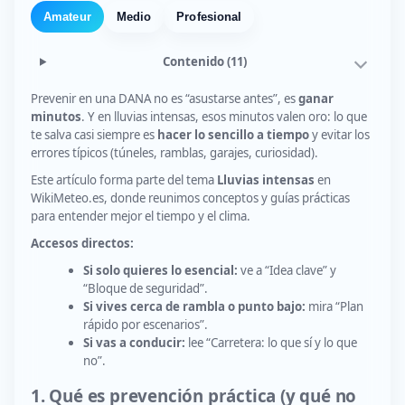
Amateur
Medio
Profesional
Contenido
(11)
Prevenir en una DANA no es “asustarse antes”, es
ganar
minutos
. Y en lluvias intensas, esos minutos valen oro: lo que
te salva casi siempre es
hacer lo sencillo a tiempo
y evitar los
errores típicos (túneles, ramblas, garajes, curiosidad).
Este artículo forma parte del tema
Lluvias intensas
en
WikiMeteo.es, donde reunimos conceptos y guías prácticas
para entender mejor el tiempo y el clima.
Accesos directos:
Si solo quieres lo esencial:
ve a “Idea clave” y
“Bloque de seguridad”.
Si vives cerca de rambla o punto bajo:
mira “Plan
rápido por escenarios”.
Si vas a conducir:
lee “Carretera: lo que sí y lo que
no”.
1. Qué es prevención práctica (y qué no