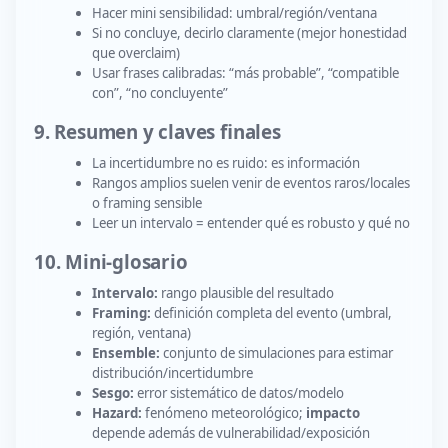
Hacer mini sensibilidad: umbral/región/ventana
Si no concluye, decirlo claramente (mejor honestidad
que overclaim)
Usar frases calibradas: “más probable”, “compatible
con”, “no concluyente”
9. Resumen y claves finales
La incertidumbre no es ruido: es información
Rangos amplios suelen venir de eventos raros/locales
o framing sensible
Leer un intervalo = entender qué es robusto y qué no
10. Mini-glosario
Intervalo:
rango plausible del resultado
Framing:
definición completa del evento (umbral,
región, ventana)
Ensemble:
conjunto de simulaciones para estimar
distribución/incertidumbre
Sesgo:
error sistemático de datos/modelo
Hazard:
fenómeno meteorológico;
impacto
depende además de vulnerabilidad/exposición