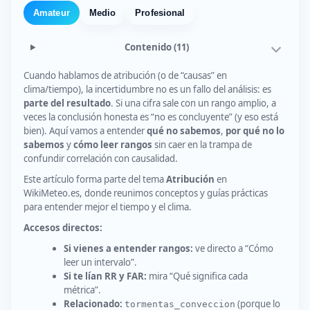
Amateur
Medio
Profesional
Contenido
(11)
Cuando hablamos de atribución (o de “causas” en
clima/tiempo), la incertidumbre no es un fallo del análisis: es
parte del resultado
. Si una cifra sale con un rango amplio, a
veces la conclusión honesta es “no es concluyente” (y eso está
bien). Aquí vamos a entender
qué no sabemos
,
por qué no lo
sabemos
y
cómo leer rangos
sin caer en la trampa de
confundir correlación con causalidad.
Este artículo forma parte del tema
Atribución
en
WikiMeteo.es, donde reunimos conceptos y guías prácticas
para entender mejor el tiempo y el clima.
Accesos directos:
Si vienes a entender rangos:
ve directo a “Cómo
leer un intervalo”.
Si te lían RR y FAR:
mira “Qué significa cada
métrica”.
Relacionado:
(porque lo
tormentas_conveccion