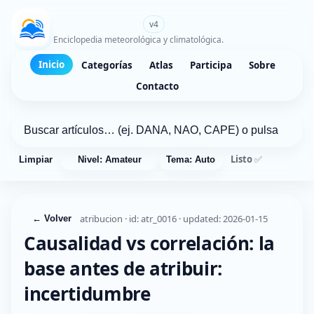
WikiMeteo.es
v4
Enciclopedia meteorológica y climatológica.
Inicio
Categorías
Atlas
Participa
Sobre
Contacto
Listo ✅
Limpiar
Nivel: Amateur
Tema: Auto
atribucion · id: atr_0016 · updated: 2026-01-15
← Volver
Causalidad vs correlación: la
base antes de atribuir:
incertidumbre