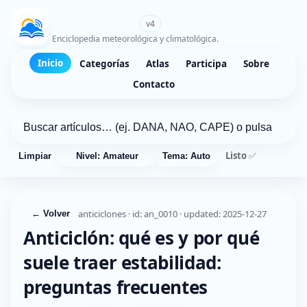
WikiMeteo.es
v4
Enciclopedia meteorológica y climatológica.
Inicio
Categorías
Atlas
Participa
Sobre
Contacto
Listo ✅
Limpiar
Nivel: Amateur
Tema: Auto
anticiclones · id: an_0010 · updated: 2025-12-27
← Volver
Anticiclón: qué es y por qué
suele traer estabilidad:
preguntas frecuentes