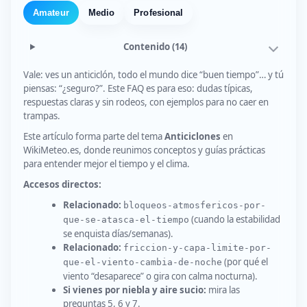
Amateur
Medio
Profesional
Contenido
(14)
Vale: ves un anticiclón, todo el mundo dice “buen tiempo”… y tú
piensas: “¿seguro?”. Este FAQ es para eso: dudas típicas,
respuestas claras y sin rodeos, con ejemplos para no caer en
trampas.
Este artículo forma parte del tema
Anticiclones
en
WikiMeteo.es, donde reunimos conceptos y guías prácticas
para entender mejor el tiempo y el clima.
Accesos directos:
Relacionado:
bloqueos-atmosfericos-por-
(cuando la estabilidad
que-se-atasca-el-tiempo
se enquista días/semanas).
Relacionado:
friccion-y-capa-limite-por-
(por qué el
que-el-viento-cambia-de-noche
viento “desaparece” o gira con calma nocturna).
Si vienes por niebla y aire sucio:
mira las
preguntas 5, 6 y 7.